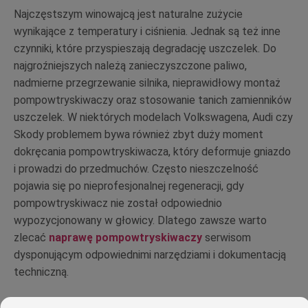
Najczęstszym winowajcą jest naturalne zużycie
wynikające z temperatury i ciśnienia. Jednak są też inne
czynniki, które przyspieszają degradację uszczelek. Do
najgroźniejszych należą zanieczyszczone paliwo,
nadmierne przegrzewanie silnika, nieprawidłowy montaż
pompowtryskiwaczy oraz stosowanie tanich zamienników
uszczelek. W niektórych modelach Volkswagena, Audi czy
Skody problemem bywa również zbyt duży moment
dokręcania pompowtryskiwacza, który deformuje gniazdo
i prowadzi do przedmuchów. Często nieszczelność
pojawia się po nieprofesjonalnej regeneracji, gdy
pompowtryskiwacz nie został odpowiednio
wypozycjonowany w głowicy. Dlatego zawsze warto
zlecać
naprawę pompowtryskiwaczy
serwisom
dysponującym odpowiednimi narzędziami i dokumentacją
techniczną.