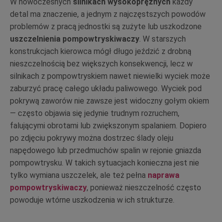
W nowoczesnych
silnikach wysokoprężnych
każdy
detal ma znaczenie, a jednym z najczęstszych powodów
problemów z pracą jednostki są zużyte lub uszkodzone
uszczelnienia pompowtryskiwaczy
. W starszych
konstrukcjach kierowca mógł długo jeździć z drobną
nieszczelnością bez większych konsekwencji, lecz w
silnikach z pompowtryskiem nawet niewielki wyciek może
zaburzyć pracę całego układu paliwowego. Wyciek pod
pokrywą zaworów nie zawsze jest widoczny gołym okiem
— często objawia się jedynie trudnym rozruchem,
falującymi obrotami lub zwiększonym spalaniem. Dopiero
po zdjęciu pokrywy można dostrzec ślady oleju
napędowego lub przedmuchów spalin w rejonie gniazda
pompowtrysku. W takich sytuacjach konieczna jest nie
tylko wymiana uszczelek, ale też pełna
naprawa
pompowtryskiwaczy
, ponieważ nieszczelność często
powoduje wtórne uszkodzenia w ich strukturze.