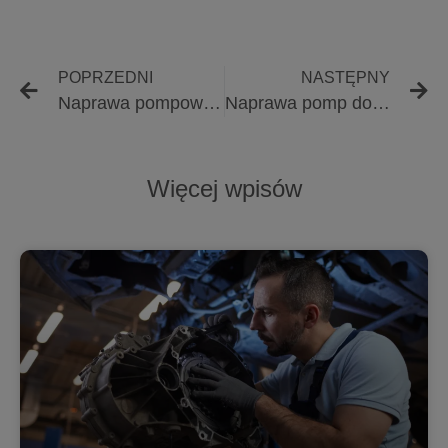
POPRZEDNI
NASTĘPNY
Naprawa pompowtryskiwaczy a problem z falującymi obrotami – co naprawdę trzeba sprawdzić
Naprawa pomp do suwnic z układem otwartym – jak rozpoznać spadek ciśnienia w obiegu hydraulicznym
Więcej wpisów