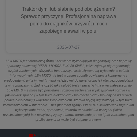
Traktor dymi lub słabnie pod obciążeniem?
Sprawdź przyczynę! Profesjonalna naprawa
pomp do ciągników przywróci moc i
zapobiegnie awarii w polu.
2026-07-27
LEW MOTO jest niezależną firmą i serwisem wykonującym diagnostykę oraz naprawy
aparatury paliwowej DIESEL i HYDRAULIKI SIŁOWEJ , także zajmuje się regeneracją
części zamiennych. Wszystkie inne nazwy marek używane są wyłącznie w celach
informacyjnych. LEW MOTO nie jest w żaden sposób powiązana z koncernami i
producentami, ani z innymi firmami należącymi do danej grupy, jak również podmiotami
z nimi związanymi. Żadna część jak i całość treści zawartych na www należących do
LEW MOTO nie może być powielana i rozpowszechniania w jakiejkolwiek formie i w
jakikolwiek sposób (w tym także elektroniczny lub mechaniczny lub inny na wszelkich
polach eksploatacji) włącznie z kopiowaniem, szeroko pojętą digitalizacją, w tym także
zamieszczaniem w Internecie – bez pisemnej zgody LEW MOTO. Jakiekolwiek użycie lub
wykorzystanie treści, opracowań, utworów w całości lub w części (także
przekształconych) bez powyższej zgody stanowi naruszenie prawa i jest zabronione pod
groźbą kary oraz może być ścigane prawem.