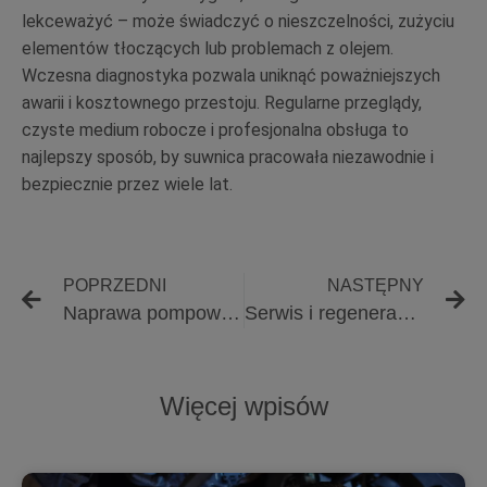
lekceważyć – może świadczyć o nieszczelności, zużyciu
elementów tłoczących lub problemach z olejem.
Wczesna diagnostyka pozwala uniknąć poważniejszych
awarii i kosztownego przestoju. Regularne przeglądy,
czyste medium robocze i profesjonalna obsługa to
najlepszy sposób, by suwnica pracowała niezawodnie i
bezpiecznie przez wiele lat.
POPRZEDNI
NASTĘPNY
Naprawa pompowtryskiwaczy po uszkodzeniu uszczelnień – jak rozpoznać nieszczelność pod pokrywą zaworów
Serwis i regeneracja pomp wtryskowych Delphi – jak kontrola szczelności sekcji tłoczącej decyduje o skuteczności naprawy
Więcej wpisów