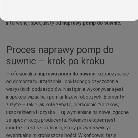
uszczelek. Każdy z tych czynników prowadzi do
pogorszenia wydajności, a w konsekwencji wymaga
interwencji specjalisty od
naprawy pomp do suwnic
.
Proces naprawy pomp do
suwnic – krok po kroku
Profesjonalna
naprawa pomp do suwnic
rozpoczyna się
od demontażu urządzenia i dokładnego czyszczenia
wszystkich podzespołów. Następnie wykonywana jest
inspekcja wizualna i pomiar luzów roboczych. Elementy
zużyte – takie jak koła zębate, pierścienie tłoczków,
uszczelnienia i łożyska – są wymieniane na nowe, zgodne
ze specyfikacją producenta. Kolejnym etapem jest
montaż i test szczelności, który pozwala wykryć
ewentualne mikronieszczelności. W końcowej fazie