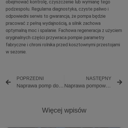
obejmować kontrolę, czyszczenie lub wymianę tego
podzespołu. Regularna diagnostyka, czyste paliwo i
odpowiedni serwis to gwarancja, że pompa będzie
pracować z pełną wydajnością, a silnik zachowa
optymalną moc i spalanie. Fachowa regeneracja z użyciem
oryginalnych części przywraca pompie parametry
fabryczne i chroni rolnika przed kosztownymi przestojami
w sezonie.
POPRZEDNI
NASTĘPNY
Naprawa pomp do ciągników po zapowietrzeniu układu – jak rozpoznać i usunąć skutki suchego startu
Naprawa pompowtryskiwaczy z błędem sterowania – jak diagnozować i naprawiać usterki elektryczne w układzie wtryskowym
Więcej wpisów