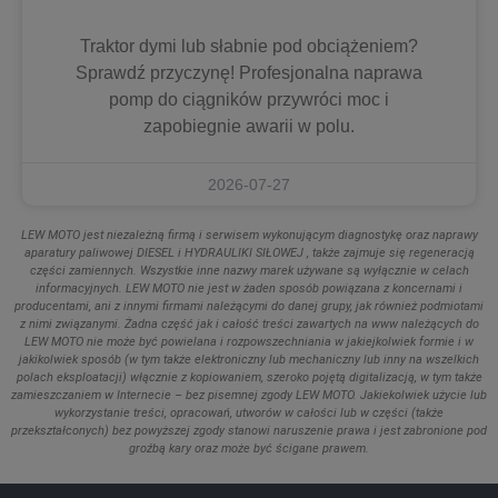
Traktor dymi lub słabnie pod obciążeniem?
Sprawdź przyczynę! Profesjonalna naprawa
pomp do ciągników przywróci moc i
zapobiegnie awarii w polu.
2026-07-27
LEW MOTO jest niezależną firmą i serwisem wykonującym diagnostykę oraz naprawy
aparatury paliwowej DIESEL i HYDRAULIKI SIŁOWEJ , także zajmuje się regeneracją
części zamiennych. Wszystkie inne nazwy marek używane są wyłącznie w celach
informacyjnych. LEW MOTO nie jest w żaden sposób powiązana z koncernami i
producentami, ani z innymi firmami należącymi do danej grupy, jak również podmiotami
z nimi związanymi. Żadna część jak i całość treści zawartych na www należących do
LEW MOTO nie może być powielana i rozpowszechniania w jakiejkolwiek formie i w
jakikolwiek sposób (w tym także elektroniczny lub mechaniczny lub inny na wszelkich
polach eksploatacji) włącznie z kopiowaniem, szeroko pojętą digitalizacją, w tym także
zamieszczaniem w Internecie – bez pisemnej zgody LEW MOTO. Jakiekolwiek użycie lub
wykorzystanie treści, opracowań, utworów w całości lub w części (także
przekształconych) bez powyższej zgody stanowi naruszenie prawa i jest zabronione pod
groźbą kary oraz może być ścigane prawem.