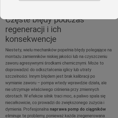
Częste błędy podczas
regeneracji i ich
konsekwencje
Niestety, wielu mechaników popełnia błędy polegające na
montażu zamienników niskiej jakości lub na czyszczeniu
zaworu agresywnymi środkami chemicznymi. Może to
doprowadzić do odkształcenia iglicy lub utraty
szczelności. Innym błędem jest brak kalibracji po
wymianie zaworu – pompa wtedy wprawdzie działa, ale
nie utrzymuje właściwego ciśnienia przy zmiennych
obrotach. W efekcie silnik traci moc, a paliwo spala się
niecałkowicie, co prowadzi do zwiększonego zużycia i
dymienia. Profesjonalna
naprawa pomp do ciągników
eliminuje te problemy, ponieważ każda zregenerowana