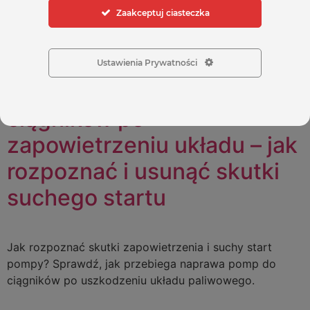
regulacyjny ciśnienia. To właśnie on odpowiada za
Zaakceptuj ciasteczka
utrzymanie prawidłowego ciśnienia w torze zasilania
pompy oraz za stabilność dawki wtrysku. Gdy ulegnie
[…]
Ustawienia Prywatności
Naprawa pomp do
ciągników po
zapowietrzeniu układu – jak
rozpoznać i usunąć skutki
suchego startu
Jak rozpoznać skutki zapowietrzenia i suchy start
pompy? Sprawdź, jak przebiega naprawa pomp do
ciągników po uszkodzeniu układu paliwowego.