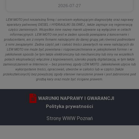
2026-07-27
LEW MOTO jest niezależną firmą i serwisem wykonującym diagnostykę oraz naprawy
aparatury paliwowej DIESEL i HYDRAULIKI SIŁOWEJ , także zajmuje się regeneracją
części zamiennych. Wszystkie inne nazwy marek używane są wyłącznie w celach
informacyjnych. LEW MOTO nie jest w żaden sposób powiązana z koncernami i
producentami, ani z innymi firmami należącymi do danej grupy, jak również podmiotami
z nimi związanymi. Żadna część jak i całość treści zawartych na www należących do
LEW MOTO nie może być powielana i rozpowszechniania w jakiejkolwiek formie i w
jakikolwiek sposób (w tym także elektroniczny lub mechaniczny lub inny na wszelkich
polach eksploatacji) włącznie z kopiowaniem, szeroko pojętą digitalizacją, w tym także
zamieszczaniem w Internecie – bez pisemnej zgody LEW MOTO. Jakiekolwiek użycie lub
wykorzystanie treści, opracowań, utworów w całości lub w części (także
przekształconych) bez powyższej zgody stanowi naruszenie prawa i jest zabronione pod
groźbą kary oraz może być ścigane prawem.
WARUNKI NAPRAWY I GWARANCJI
Polityka prywatności
Strony WWW Poznań