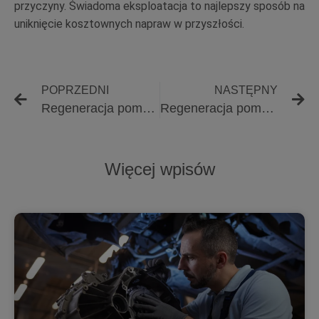
przyczyny. Świadoma eksploatacja to najlepszy sposób na
uniknięcie kosztownych napraw w przyszłości.
POPRZEDNI
NASTĘPNY
Regeneracja pomp wtryskowych przy niestabilnym ciśnieniu spowodowanym kawitacją – jak pęcherze gazowe niszczą sekcję tłoczącą
Regeneracja pomp wtryskowych z objawem twardej pracy silnika – jak minimalne różnice w dawce paliwa wpływają na akustykę i drgania
Więcej wpisów