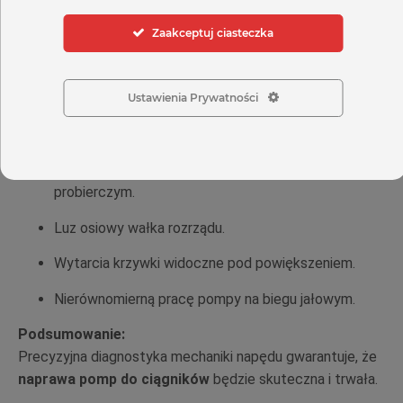
mikrometrycznie, a w razie potrzeby wykonuje się
Zaakceptuj ciasteczka
inspekcję endoskopową bez demontażu całego silnika.
Na co zwrócić uwagę:
Ustawienia Prywatności
Różnice między ciśnieniem zadanym a
rzeczywistym.
Oscylacje skoku tłoczka na stanowisku
probierczym.
Luz osiowy wałka rozrządu.
Wytarcia krzywki widoczne pod powiększeniem.
Nierównomierną pracę pompy na biegu jałowym.
Podsumowanie:
Precyzyjna diagnostyka mechaniki napędu gwarantuje, że
naprawa pomp do ciągników
będzie skuteczna i trwała.