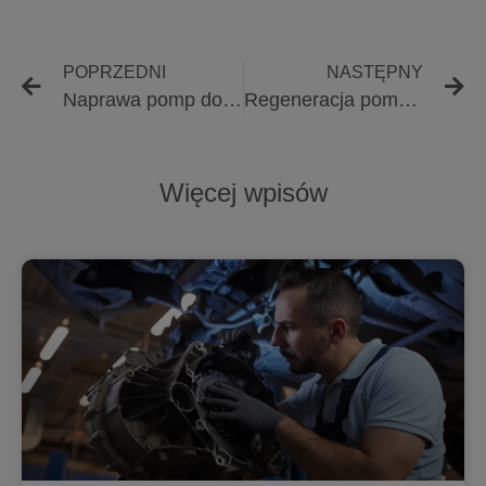
POPRZEDNI
NASTĘPNY
Naprawa pomp do ciągników przy niestabilnym ciśnieniu paliwa spowodowanym mikrodrganiami ramy – jak wibracje z osprzętu wpływają na pracę pompy
Regeneracja pomp wtryskowych a zużycie krzywki napędowej – dlaczego pompa po naprawie dalej nie trzyma ciśnienia?
Więcej wpisów